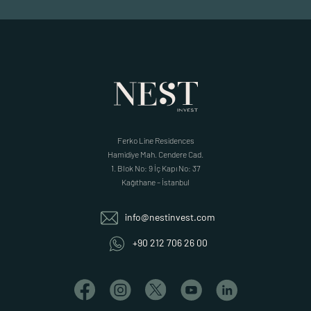
Ferko Line Residences
Hamidiye Mah. Cendere Cad.
1. Blok No: 9 İç Kapı No: 37
Kağıthane – İstanbul
info@nestinvest.com
+90 212 706 26 00