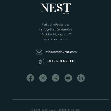
Ferko Line Residences
Hamidiye Mah. Cendere Cad.
1. Blok No: 9 İç Kapı No: 37
Kağıthane – İstanbul
info@nestinvest.com
+90 212 706 26 00
© Nest Invest 2026. Tüm hakları saklıdır.