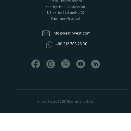
Ferko Line Residences
Hamidiye Mah. Cendere Cad.
1. Blok No: 9 İç Kapı No: 37
Kağıthane – İstanbul
info@nestinvest.com
+90 212 706 26 00
© Nest Invest 2026. Tüm hakları saklıdır.