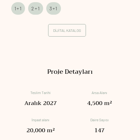
1+1
2+1
3+1
DİJİTAL KATALOG
Proje Detayları
Teslim Tarihi
Arsa Alanı
Aralık 2027
4,500 m²
İnşaat alanı
Daire Sayısı
20,000 m²
147