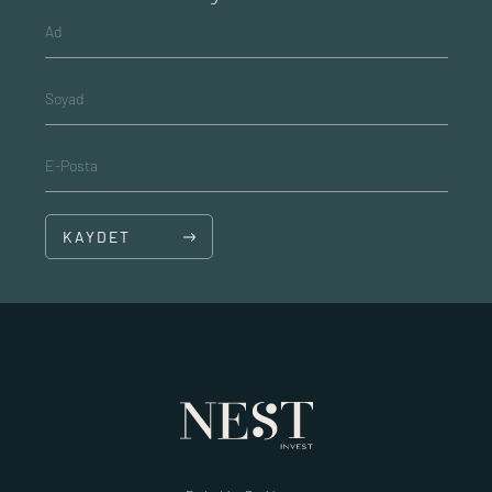
Ad
Soyad
E-Posta
KAYDET