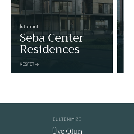
İst
J
İstanbul
Seba Center
R
Residences
T
KEŞFET
KEŞ
BÜLTENİMİZE
Üye Olun