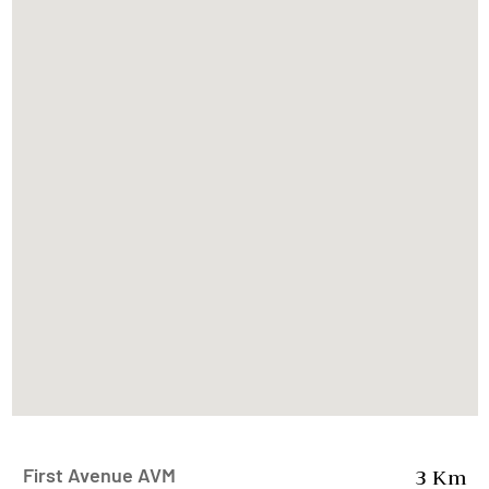
Basketbol Sahası
7/24 Güvenlik
3 Km
First Avenue AVM