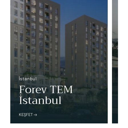
İstanbul
İst
Forev TEM
S
İstanbul
R
KEŞFET
KEŞ