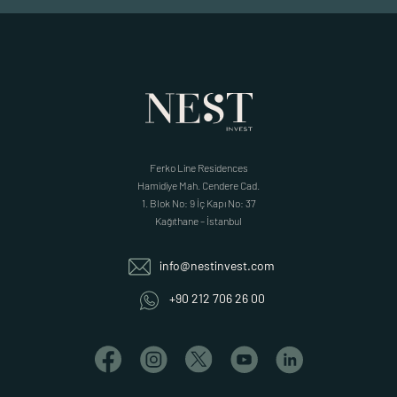
Ferko Line Residences
Hamidiye Mah. Cendere Cad.
1. Blok No: 9 İç Kapı No: 37
Kağıthane – İstanbul
info@nestinvest.com
+90 212 706 26 00