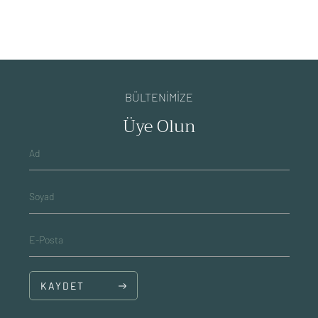
BÜLTENİMİZE
Üye Olun
Ad
Soyad
E-Posta
KAYDET