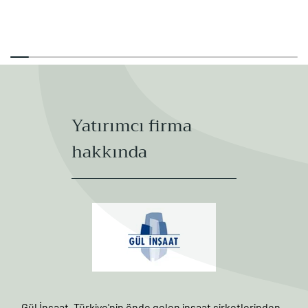
Yatırımcı firma
hakkında
Gül İnşaat, Türkiye'nin önde gelen inşaat şirketlerinden