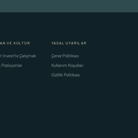
SAN VE KÜLTÜR
YASAL UYARILAR
t Invest'te Çalışmak
Çerez Politikası
k Pozisyonlar
Kullanım Koşulları
Gizlilik Politikası