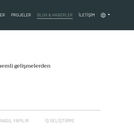
LER
PROJELER
BLOG & HABERLER
İLETİŞİM
 önemli gelişmelerden
NASIL YAPILIR
İŞ GELIŞTIRME