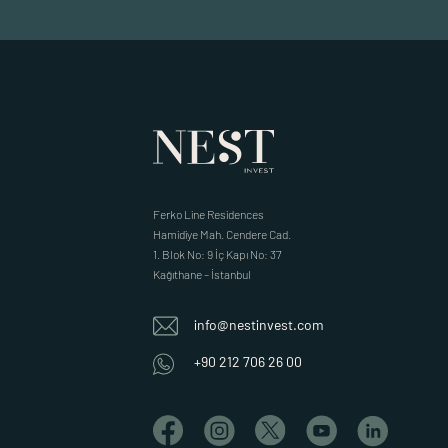
Ferko Line Residences
Hamidiye Mah. Cendere Cad.
1. Blok No: 9 İç Kapı No: 37
Kağıthane – İstanbul
info@nestinvest.com
+90 212 706 26 00