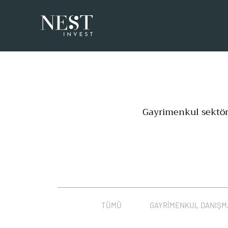
Gayrimenkul sektörü,
TÜMÜ
GAYRIMENKUL DANIŞM